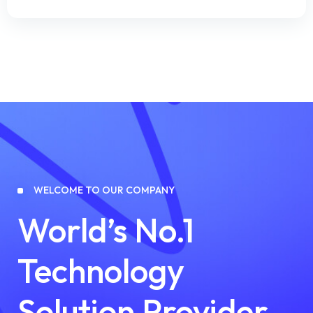
WELCOME TO OUR COMPANY
World’s No.1
Technology
Solution Provider.