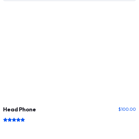
Head Phone
$
100.00
Rated
5.00
out of 5